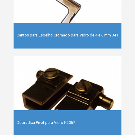
Cantos para Espelho Cromado para Vidro de 4 e 6 mm 341
Dobradiça Pivot para Vidro K2067