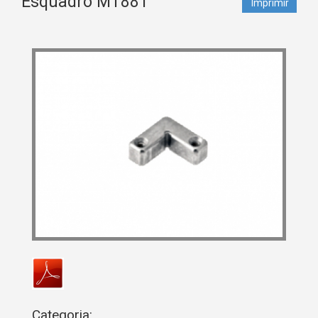
Esquadro MT881
Imprimir
Categoria: