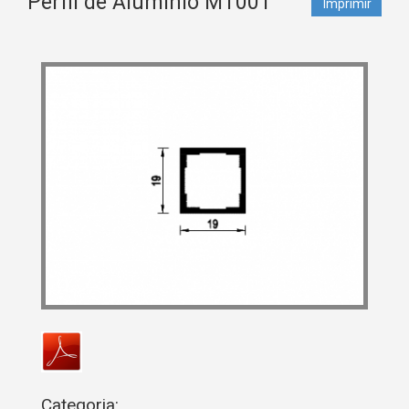
Perfil de Alumínio MT001
Imprimir
Categoria: