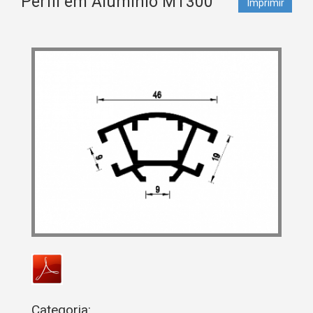
Perfil em Alumínio MT300
Imprimir
Categoria: