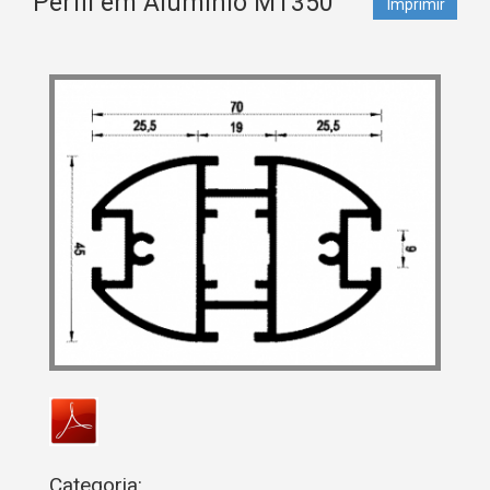
Perfil em Alumínio MT350
Imprimir
Categoria: