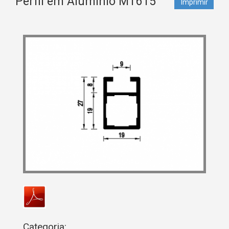
Perfil em Alumínio MT615
Imprimir
Categoria: